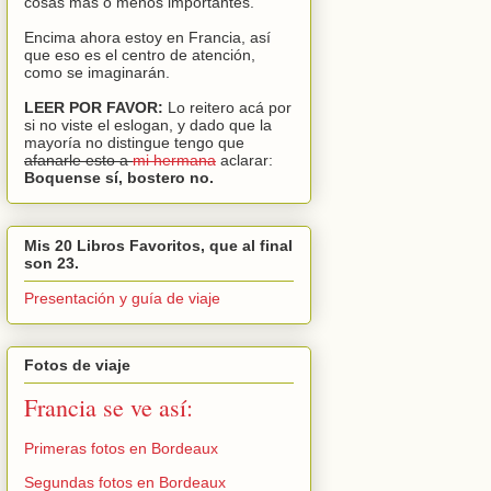
cosas más o menos importantes.
Encima ahora estoy en Francia, así
que eso es el centro de atención,
como se imaginarán.
LEER POR FAVOR:
Lo reitero acá por
si no viste el eslogan, y dado que la
mayoría no distingue tengo que
afanarle esto a
mi hermana
aclarar:
Boquense sí, bostero no.
Mis 20 Libros Favoritos, que al final
son 23.
Presentación y guía de viaje
Fotos de viaje
Francia se ve así:
Primeras fotos en Bordeaux
Segundas fotos en Bordeaux