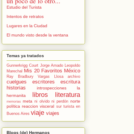
un poco de lo otro...
Estudio del Turista
Intentos de retratos
Lugares en la Ciudad
El mundo visto desde la ventana
Temas ya tratados
Gunnerkrigg Court
Jorge Amado
Leopoldo
Mis 20 Favoritos
México
Marechal
Ray Bradbury
Vargas Llosa
archivo
cuelgues
escritores
escritura
historias
introspecciones
la
libros
literatura
hermanita
meta
norte
ni olvido ni perdón
memorias
política
reaccion visceral
sur
turista en
viaje
viajes
Buenos Aires
Blogs (de) Hermanos