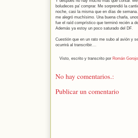
Y después no hay mucho más que contar. Me f
boludeces pa' comprar. Me sorprendió la canti
noche, casi la misma que en días de semana. 
me alegró muchísimo. Una buena charla, uno
fue el raíd comprístico que terminó recién a d
Además ya estoy un poco saturado del DF.
Cuestión que en un rato me subo al avión y s
ocurrirá al transcribir....
Visto, escrito y transcrito por
Román Gorojo
No hay comentarios.:
Publicar un comentario