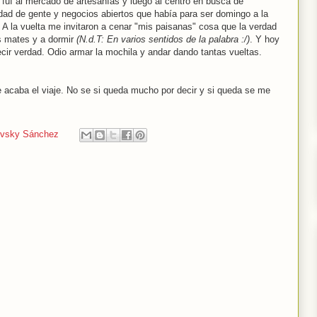
uí al mercado de artesanías y luego al centro en busca de
dad de gente y negocios abiertos que había para ser domingo a la
A la vuelta me invitaron a cenar "mis paisanas" cosa que la verdad
s mates y a dormir
(N.d.T: En varios sentidos de la palabra :/)
. Y hoy
ecir verdad. Odio armar la mochila y andar dando tantas vueltas.
e acaba el viaje. No se si queda mucho por decir y si queda se me
vsky Sánchez